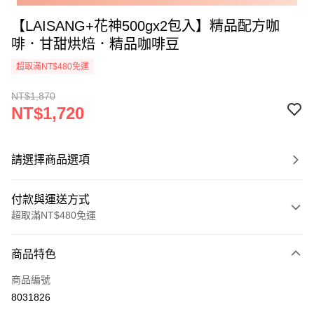
【LAISANG+花神500gx2包入】精品配方咖
啡．甘甜烘焙．精品咖啡豆
超取滿NT$480免運
NT$1,870
NT$1,720
請選擇商品選項
付款與運送方式
超取滿NT$480免運
付款方式
商品特色
信用卡一次付款
商品編號
信用卡分期付款
8031826
3 期 0 利率 每期
NT$573
21家銀行