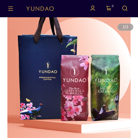
0
1
/
3