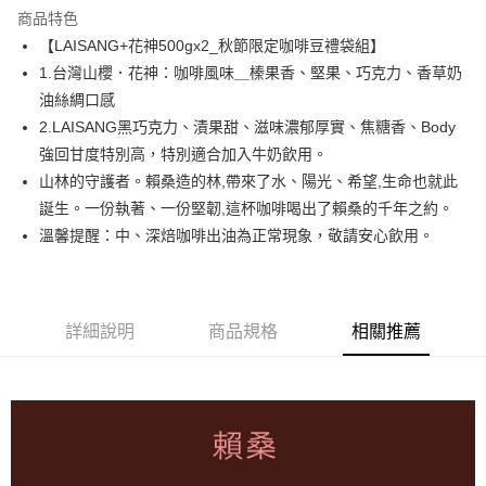
商品特色
6 期 0 利率 每期
NT$286
21家銀行
合作金庫商業銀行
第一商業銀行
【LAISANG+花神500gx2_秋節限定咖啡豆禮袋組】
華南商業銀行
彰化商業銀行
合作金庫商業銀行
第一商業銀行
超商取貨付款
1.台灣山櫻．花神：咖啡風味＿榛果香、堅果、巧克力、香草奶
上海商業儲蓄銀行
台北富邦商業銀行
華南商業銀行
彰化商業銀行
國泰世華商業銀行
兆豐國際商業銀行
油絲綢口感
LINE Pay
上海商業儲蓄銀行
台北富邦商業銀行
臺灣中小企業銀行
台中商業銀行
2.LAISANG黑巧克力、漬果甜、滋味濃郁厚實、焦糖香、Body
國泰世華商業銀行
兆豐國際商業銀行
匯豐（台灣）商業銀行
華泰商業銀行
Apple Pay
臺灣中小企業銀行
台中商業銀行
強回甘度特別高，特別適合加入牛奶飲用。
聯邦商業銀行
遠東國際商業銀行
匯豐（台灣）商業銀行
華泰商業銀行
山林的守護者。賴桑造的林,帶來了水、陽光、希望,生命也就此
悠遊付
元大商業銀行
永豐商業銀行
聯邦商業銀行
遠東國際商業銀行
誕生。一份執著、一份堅韌,這杯咖啡喝出了賴桑的千年之約。
玉山商業銀行
星展（台灣）商業銀行
元大商業銀行
永豐商業銀行
AFTEE先享後付
溫馨提醒：中、深焙咖啡出油為正常現象，敬請安心飲用。
台新國際商業銀行
中國信託商業銀行
玉山商業銀行
星展（台灣）商業銀行
相關說明
台灣樂天信用卡公司
台新國際商業銀行
中國信託商業銀行
【關於「AFTEE先享後付」】
台灣樂天信用卡公司
ATM付款
AFTEE先享後付是「在收到商品之後才付款」的支付方式。 讓您購物簡單
便利好安心！
詳細說明
商品規格
相關推薦
貨到付款
１．簡單：不需註冊會員、不需綁卡、不需儲值。
２．便利：只要手機號碼，簡訊認證，即可結帳。
３．安心：先確認商品／服務後，再付款。
運送方式
【「AFTEE先享後付」結帳流程】
全家取貨付款
１．於結帳方式選擇「AFTEE先享後付」後，將跳轉至「AFTEE先享後付」
每筆NT$60，滿NT$480(含以上)免運費
結帳頁面，進行簡訊認證並確認金額後，即可完成結帳。
２．訂單成立數日內，您將收到繳費通知簡訊。