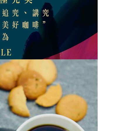
付款
讓予恩沛科技股份有限公司。
個人資料處理事宜，請瀏覽以下網址：
0，滿NT$480(含以上)免運費
ee.tw/terms/#terms3
年的使用者請事先徵得法定代理人或監護人之同意方可使用
1取貨
E先享後付」，若未經同意申辦者引起之損失，本公司不負相關責
0，滿NT$480(含以上)免運費
AFTEE先享後付」時，將依據個別帳號之用戶狀況，依本公司
宅配
核予不同之上限額度；若仍有額度不足之情形，本公司將視審查
用戶進行身份認證。
0，滿NT$480(含以上)免運費
一人註冊多個帳號或使用他人資訊註冊。若發現惡意使用之情
科技股份有限公司將有權停止該用戶之使用額度並採取法律行
20，滿NT$580(含以上)免運費
到付款
00，滿NT$480(含以上)免運費