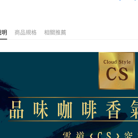
台新國
玉山商
相關說明
台灣樂
台新國
【關於「A
台灣樂
ATM付款
AFTEE
便利好安
貨到付款
１．簡單
說明
商品規格
相關推薦
２．便利
３．安心
運送方式
【「AFT
１．於結帳
全家取貨
付」結帳
每筆NT$6
２．訂單
３．收到繳
／ATM／
付款後全
※ 請注意
每筆NT$6
絡購買商品
先享後付
萊爾富取
※ 交易是
是否繳費成
每筆NT$6
付客戶支
付款後萊
【注意事
每筆NT$6
１．透過由
交易，需