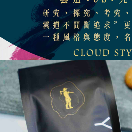
7-11取貨
求債權轉
２．關於
每筆NT$6
https://aft
３．未成
付款後7-1
「AFTE
每筆NT$6
任。
４．使用「
新竹物流-
即時審查
結果請求
每筆NT$6
５．嚴禁
形，恩沛
宅配
動。
每筆NT$1
黑貓．貨
每筆NT$1