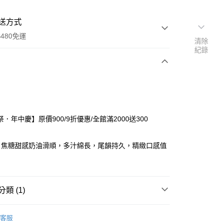
送方式
480免運
清除
紀錄
次付款
期付款
0 利率 每期
NT$300
21家銀行
．年中慶】原價900/9折優惠/全館滿2000送300
0 利率 每期
NT$150
21家銀行
庫商業銀行
第一商業銀行
業銀行
彰化商業銀行
庫商業銀行
第一商業銀行
：焦糖甜感奶油滑順，多汁綿長，尾韻持久，精緻口感值
付款
業儲蓄銀行
台北富邦商業銀行
業銀行
彰化商業銀行
華商業銀行
兆豐國際商業銀行
業儲蓄銀行
台北富邦商業銀行
小企業銀行
台中商業銀行
華商業銀行
兆豐國際商業銀行
台灣）商業銀行
華泰商業銀行
小企業銀行
台中商業銀行
類 (1)
業銀行
遠東國際商業銀行
台灣）商業銀行
華泰商業銀行
業銀行
永豐商業銀行
業銀行
遠東國際商業銀行
豆
CS·究極完美系列/頂級豆
業銀行
星展（台灣）商業銀行
業銀行
永豐商業銀行
客服
享後付