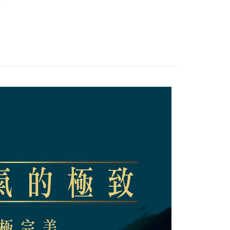
際商業銀行
中國信託商業銀行
業銀行
星展（台灣）商業銀行
天信用卡公司
際商業銀行
中國信託商業銀行
FTEE先享後付」】
天信用卡公司
先享後付是「在收到商品之後才付款」的支付方式。 讓您購物簡單
心！
：不需註冊會員、不需綁卡、不需儲值。
：只要手機號碼，簡訊認證，即可結帳。
：先確認商品／服務後，再付款。
EE先享後付」結帳流程】
方式選擇「AFTEE先享後付」後，將跳轉至「AFTEE先享後
付款
頁面，進行簡訊認證並確認金額後，即可完成結帳。
0，滿NT$480(含以上)免運費
成立數日內，您將收到繳費通知簡訊。
費通知簡訊後14天內，點擊此簡訊中的連結，可透過四大超商
網路銀行／等多元方式進行付款，方視為交易完成。
家取貨
：結帳手續完成當下不需立刻繳費，但若您需要取消訂單，請聯
0，滿NT$480(含以上)免運費
的店家。未經商家同意取消之訂單仍視為有效，需透過AFTEE
繳納相關費用。
貨付款
否成功請以「AFTEE先享後付 」之結帳頁面顯示為準，若有關於
功／繳費後需取消欲退款等相關疑問，請聯繫「AFTEE先享後
0，滿NT$480(含以上)免運費
援中心」
https://netprotections.freshdesk.com/support/home
爾富取貨
項】
0，滿NT$480(含以上)免運費
恩沛科技股份有限公司提供之「AFTEE先享後付」服務完成之
依本服務之必要範圍內提供個人資料，並將交易相關給付款項請