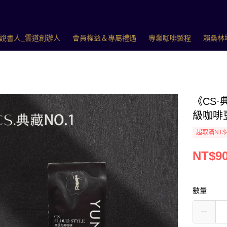
說書人_雲道創辦人
會員權益＆專屬禮遇
專業咖啡製程
賴桑林
《CS
級咖啡豆
超取滿NT$
NT$9
數量