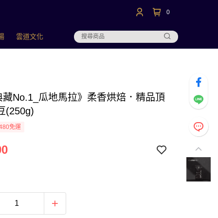
0
場
雲道文化
·典藏No.1_瓜地馬拉》柔香烘焙．精品頂
(250g)
480免運
00