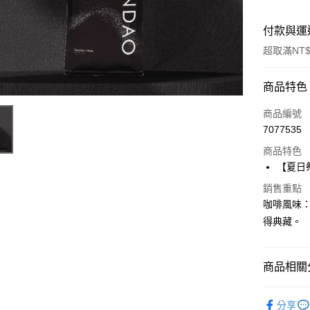
付款與運
超取滿NT$
付款方式
商品特色
信用卡一
商品編號
7077535
信用卡分
商品特色
3 期 
【夏日祭
6 期 
合作金
銷售重點
華南商
合作金
咖啡風味
超商取貨
上海商
華南商
得典藏。
國泰世
LINE Pay
上海商
臺灣中
國泰世
匯豐（
Apple Pay
臺灣中
商品相關分
聯邦商
匯豐（
悠遊付
元大商
聯邦商
精品咖啡
玉山商
元大商
分享
AFTEE先