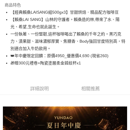
商品特色
6 期 0 利率 每期
NT$781
21家銀行
合作金庫商業銀行
第一商業銀行
【經典賴桑LAISANG組500gx3】甘甜烘焙．精品配方咖啡豆
華南商業銀行
彰化商業銀行
合作金庫商業銀行
第一商業銀行
超商取貨付款
【賴桑LAI SANG】山林的守護者。賴桑造的林,帶來了水、陽
上海商業儲蓄銀行
台北富邦商業銀行
華南商業銀行
彰化商業銀行
國泰世華商業銀行
兆豐國際商業銀行
光、希望,生命也就此誕生。
LINE Pay
上海商業儲蓄銀行
台北富邦商業銀行
臺灣中小企業銀行
台中商業銀行
一份執著、一份堅韌,這杯咖啡喝出了賴桑的千年之約。黑巧克
國泰世華商業銀行
兆豐國際商業銀行
匯豐（台灣）商業銀行
華泰商業銀行
Apple Pay
臺灣中小企業銀行
台中商業銀行
力、漬果甜、滋味濃郁厚實、焦糖香、Body強回甘度特別高，特
聯邦商業銀行
遠東國際商業銀行
匯豐（台灣）商業銀行
華泰商業銀行
別適合加入牛奶飲用。
悠遊付
元大商業銀行
永豐商業銀行
聯邦商業銀行
遠東國際商業銀行
👑年中慶限定回饋：原價4950_優惠價4,690 (現省260)
玉山商業銀行
星展（台灣）商業銀行
元大商業銀行
永豐商業銀行
AFTEE先享後付
🎁贈300元禮卷+陶瓷塗層柔金錘紋杯x1
台新國際商業銀行
中國信託商業銀行
玉山商業銀行
星展（台灣）商業銀行
相關說明
台灣樂天信用卡公司
台新國際商業銀行
中國信託商業銀行
【關於「AFTEE先享後付」】
台灣樂天信用卡公司
ATM付款
AFTEE先享後付是「在收到商品之後才付款」的支付方式。 讓您購物簡單
便利好安心！
詳細說明
相關推薦
貨到付款
１．簡單：不需註冊會員、不需綁卡、不需儲值。
２．便利：只要手機號碼，簡訊認證，即可結帳。
３．安心：先確認商品／服務後，再付款。
運送方式
【「AFTEE先享後付」結帳流程】
全家取貨付款
１．於結帳方式選擇「AFTEE先享後付」後，將跳轉至「AFTEE先享後付」
每筆NT$60，滿NT$480(含以上)免運費
結帳頁面，進行簡訊認證並確認金額後，即可完成結帳。
２．訂單成立數日內，您將收到繳費通知簡訊。