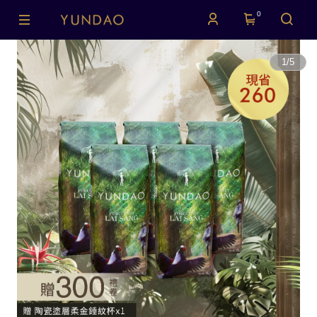
0
1
/
5