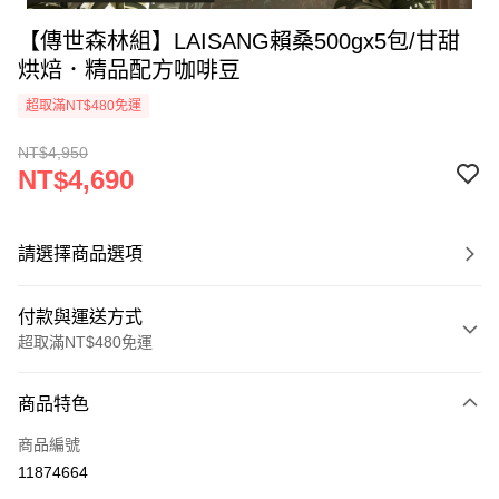
【傳世森林組】LAISANG賴桑500gx5包/甘甜
烘焙．精品配方咖啡豆
超取滿NT$480免運
NT$4,950
NT$4,690
請選擇商品選項
付款與運送方式
超取滿NT$480免運
付款方式
商品特色
信用卡一次付款
商品編號
信用卡分期付款
11874664
3 期 0 利率 每期
NT$1,563
21家銀行